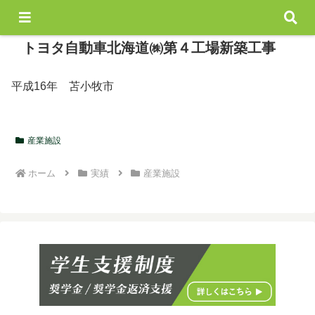
トヨタ自動車北海道㈱第４工場新築工事
平成16年 苫小牧市
産業施設
ホーム
実績
産業施設