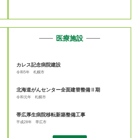
医療施設
カレス記念病院建設
令和5年 札幌市
北海道がんセンター全面建替整備Ⅱ期
令和元年 札幌市
帯広厚生病院移転新築整備工事
平成28年 帯広市