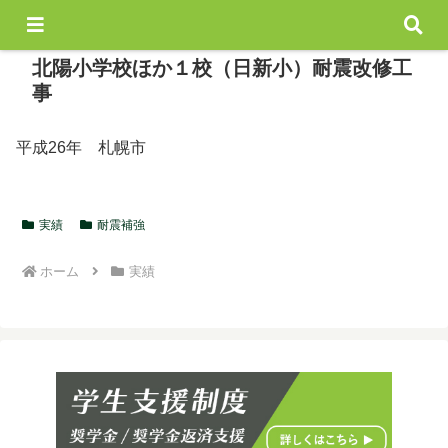
北陽小学校ほか１校（日新小）耐震改修工
事
平成26年 札幌市
実績
耐震補強
ホーム
実績